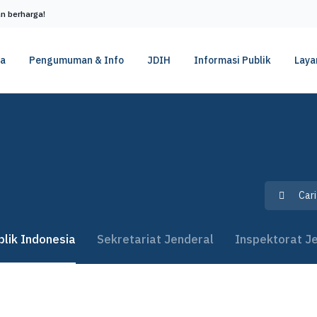
n berharga!
ta
Pengumuman & Info
JDIH
Informasi Publik
Laya
lik Indonesia
Sekretariat Jenderal
Inspektorat J