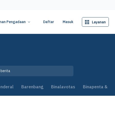
nan Pengadaan
Daftar
Masuk
Layanan
enderal
Barenbang
Binalavotas
Binapenta & PK