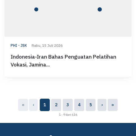
PHI - JSK
Rabu, 15 Juli 2026
Indonesia-Iran Bahas Penguatan Pelatihan
Vokasi, Jamina...
«
‹
1
2
3
4
5
›
»
1 - 9 dari 616